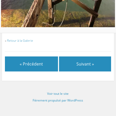
«
Retour à la Galerie
« Précédent
Suivant »
Voir tout le site
Fièrement propulsé par WordPress